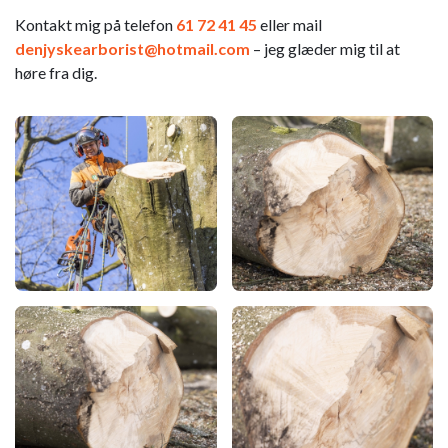
Kontakt mig på telefon
61 72 41 45
eller mail
denjyskearborist@hotmail.com
– jeg glæder mig til at
høre fra dig.