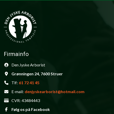
Firmainfo
Den Jyske Arborist
Grønningen 24, 7600 Struer
Tlf:
61 72 41 45
E-mail:
denjyskearborist@hotmail.com
CVR:
43484443
Følg os på Facebook